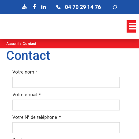
04 70 29 14 76
Télécharger notre logiciel de télémaintenance
Suivez-nous sur Facebook
Suivez-nous sur Linkedin
Accueil
›
Contact
Contact
Votre nom
*
Votre e-mail
*
Votre N° de téléphone
*